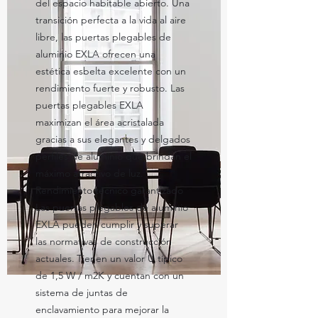
del espacio habitable abierto. Una
transición perfecta a la vida al aire
libre, las puertas plegables de
aluminio EXLA ofrecen una
estética esbelta excelente con un
rendimiento fuerte y robusto. Las
puertas plegables EXLA
maximizan el área acristalada
gracias a sus elegantes y delgados
perfiles de aluminio que brindan el
máximo atractivo de luz.
Rendimiento técnico garantizado
Las puertas plegables de aluminio
EXLA pueden cumplir y superar
las normativas de construcción
actuales.
Tienen un valor U típico
de 1,5 W / m2K y cuentan con un
sistema de juntas de
enclavamiento para mejorar la