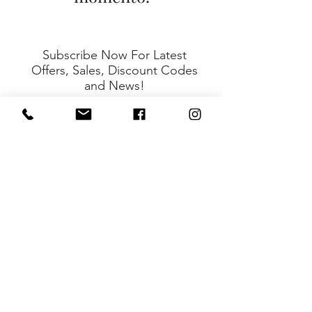
Subscribe Now For Latest
Offers, Sales, Discount Codes
and News!
I agree to the privacy policy.
View Privacy Policy
Submit
Casa
Tienda y productos
Rango de ventana
Construcción de viviendas
Libro
Contacto