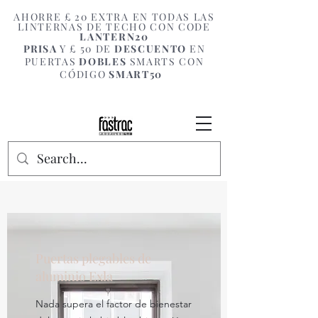
AHORRE £ 20 EXTRA EN TODAS LAS
LINTERNAS DE TECHO CON CODE
LANTERN20
PRISA
Y £ 50 DE
DESCUENTO
EN
PUERTAS
DOBLES
SMARTS CON
CÓDIGO
SMART50
Puertas plegables de
aluminio Exla
Nada supera el factor de bienestar